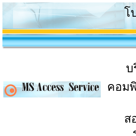
โ
บ
คอมพิ
สอ