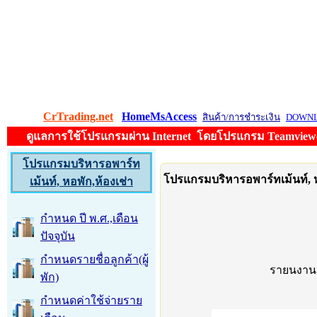
CrTrading.net
HomeMsAccess
สินค้า/การชำระเงิน
DOWN
ดูแลการใช้โปรแกรมผ่าน Internet โดยโปรแกรม Teamviewer 
โปรแกรมบริหารอพาร์ท
โปรแกรมบริหารอพาร์ทเม้นท์, ห
เม้นท์, หอพัก,ห้องเช่า
กำหนด ปี พ.ศ.,เดือน
ปัจจุบัน
กำหนดรายชื่อลูกค้า(ผู้
รายนงานย
พัก)
กำหนดค่าใช้จ่ายราย