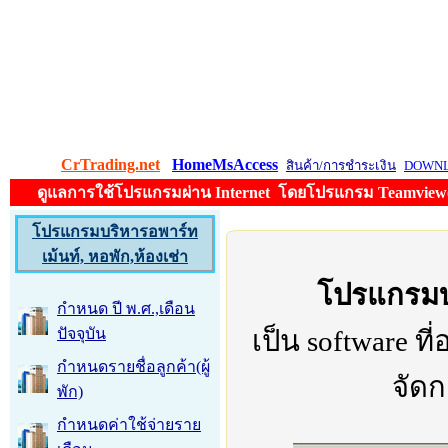
CrTrading.net
HomeMsAccess
สินค้า/การชำระเงิน
DOWN
ดูแลการใช้โปรแกรมผ่าน Internet โดยโปรแกรม Teamviewer 
โปรแกรมบริหารอพาร์ท
เม้นท์, หอพัก,ห้องเช่า
โปรแกรมบร
กำหนด ปี พ.ศ.,เดือน
ปัจจุบัน
เป็น software ท
กำหนดรายชื่อลูกค้า(ผู้
จัดก
พัก)
กำหนดค่าใช้จ่ายราย