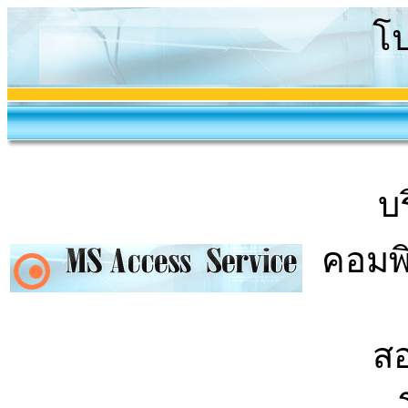
โ
บ
คอมพิ
สอ