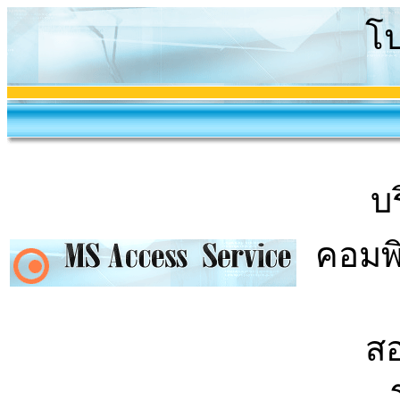
โ
บ
คอมพิ
สอ