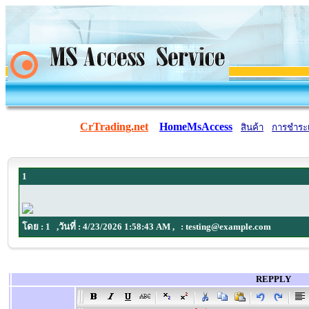
CrTrading.net
HomeMsAccess
สินค้า
การชำระเ
1
โดย :
1
,วันที่ :
4/23/2026 1:58:43 AM
, :
testing@example.com
REPPLY