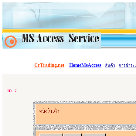
CrTrading.net
HomeMsAccess
สินค้า
การชำระเ
ID :
7