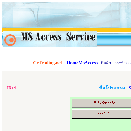
CrTrading.net
HomeMsAccess
สินค้า
การชำระเ
ID :
4
ชื่อโปรแกรม :