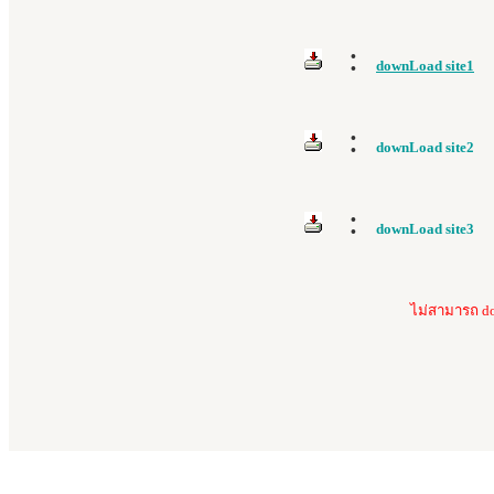
:
downLoad site1
:
downLoad site2
:
downLoad site3
ไม่สามารถ do